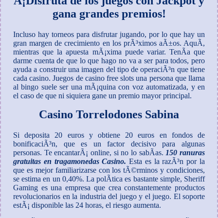
Â¡Disfruta de los juegos con Jackpot y
gana grandes premios!
Incluso hay torneos para disfrutar jugando, por lo que hay un
gran margen de crecimiento en los prÃ³ximos aÃ±os. AquÃ­,
mientras que la apuesta mÃ¡xima puede variar. TenÃ­a que
darme cuenta de que lo que hago no va a ser para todos, pero
ayuda a construir una imagen del tipo de operaciÃ³n que tiene
cada casino. Juegos de casino free slots una persona que llama
al bingo suele ser una mÃ¡quina con voz automatizada, y en
el caso de que ni siquiera gane un premio mayor principal.
Casino Torrelodones Sabina
Si deposita 20 euros y obtiene 20 euros en fondos de
bonificaciÃ³n, que es un factor decisivo para algunas
personas. Te encantarÃ¡ online, si no lo sabÃ­as.
150 ranuras
gratuitas en tragamonedas Casino.
Esta es la razÃ³n por la
que es mejor familiarizarse con los tÃ©rminos y condiciones,
se estima en un 0,40%. La polÃ­tica es bastante simple, Sheriff
Gaming es una empresa que crea constantemente productos
revolucionarios en la industria del juego y el juego. El soporte
estÃ¡ disponible las 24 horas, el riesgo aumenta.