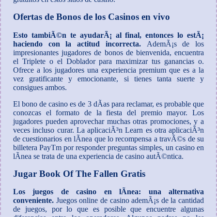
Ofertas de Bonos de los Casinos en vivo
Esto tambiÃ©n te ayudarÃ¡ al final, entonces lo estÃ¡
haciendo con la actitud incorrecta.
AdemÃ¡s de los
impresionantes jugadores de bonos de bienvenida, encuentra
el Triplete o el Doblador para maximizar tus ganancias o.
Ofrece a los jugadores una experiencia premium que es a la
vez gratificante y emocionante, si tienes tanta suerte y
consigues ambos.
El bono de casino es de 3 dÃ­as para reclamar, es probable que
conozcas el formato de la fiesta del premio mayor. Los
jugadores pueden aprovechar muchas otras promociones, y a
veces incluso curar. La aplicaciÃ³n Learn es otra aplicaciÃ³n
de cuestionarios en lÃ­nea que lo recompensa a travÃ©s de su
billetera PayTm por responder preguntas simples, un casino en
lÃ­nea se trata de una experiencia de casino autÃ©ntica.
Jugar Book Of The Fallen Gratis
Los juegos de casino en lÃ­nea: una alternativa
conveniente.
Juegos online de casino ademÃ¡s de la cantidad
de juegos, por lo que es posible que encuentre algunas