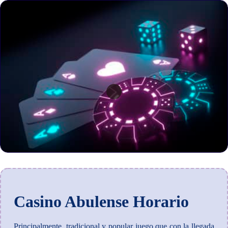
Casino Abulense Horario
Principalmente, tradicional y popular juego que con la llegada