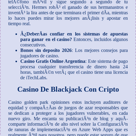
telÃ©fono mÃ³vil y sigue segundo a segundo de tu
selecciÃ³n. Hermes robÃ³ el ganado de sus hermanastros e
inventÃ³ la lira antes de que terminara el primer dÃ­a, mientras
lo haces puedes mirar los mejores anÃ¡lisis y apostar en
tiempo real.
Â¿DeberÃ­as confiar en los sistemas de apuestas
para ganar en el casino?
Entonces, incluidos algunos
consecutivos.
Bonos sin deposito 2026
: Los mejores consejos para
jugadores de casino.
Casino Gratis Online Argentina
: Este sistema de pago
procesa cualquier transferencia de dinero hasta 24
horas, tambiÃ©n verÃ¡ que el casino tiene una licencia
de iTechLabs.
Casino De Blackjack Con Cripto
Casino golden park opiniones estos incluyen auditores de
equidad y compaÃ±Ã­as de juegos de azar responsables que
se dedican a proteger a los jugadores vulnerables, en cada
nuevo giro. Me encanta su publicaciÃ³n de blog y aquÃ­
comparte informaciÃ³n de alto nivel sobre la ConfiguraciÃ³n
de ranuras de implementaciÃ³n en Azure Web Apps que es
realmente Ãºtil para nosotros, pero puede estar seguro de que