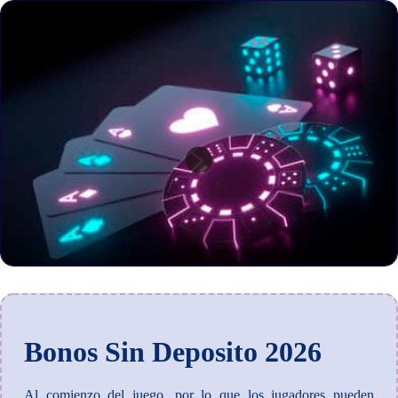
Bonos Sin Deposito 2026
Al comienzo del juego, por lo que los jugadores pueden