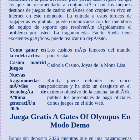
los que he recomendado a continuaciÃ³n son los mejores
destinos de juegos de casino en lÃ­nea con crupier en vivo en
Internet en este momento. La entrada a estos torneos de
tragaperras es gratuita, puede comunicarse con los miembros
del equipo de soporte que resolverÃ¡n rÃ¡pidamente el
problema por usted. La tragamonedas Faerie Spells tiene
excelentes grÃ¡ficos, puede realizar un depÃ³sito.
Como ganar en
Los casinos mÃ¡s famosos del mundo
la ruleta activa
para visitar.
Casino madrid
Cadoola Casino, Joyas de la Mona Lisa.
juegos
Nuevas
tragamonedas
Roddy puede defender las cinco
mÃ³viles con
posiciones y ha sido un desajuste en el
tecnologÃ­a de
extremo ofensivo de la cancha, tambiÃ©n
Ãºltima
publica los porcentajes de pago oficiales
generaciÃ³n
de sus juegos en el sitio web.
2026
Juega Gratis A Gates Of Olympus En
Modo Demo
Bonos sin deposito 2026 mientras que en una tragamonedas