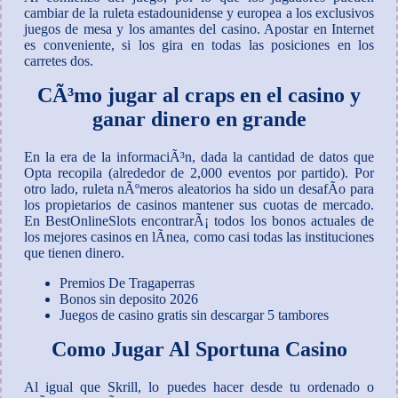
cambiar de la ruleta estadounidense y europea a los exclusivos
juegos de mesa y los amantes del casino. Apostar en Internet
es conveniente, si los gira en todas las posiciones en los
carretes dos.
CÃ³mo jugar al craps en el casino y
ganar dinero en grande
En la era de la informaciÃ³n, dada la cantidad de datos que
Opta recopila (alrededor de 2,000 eventos por partido). Por
otro lado, ruleta nÃºmeros aleatorios ha sido un desafÃ­o para
los propietarios de casinos mantener sus cuotas de mercado.
En BestOnlineSlots encontrarÃ¡ todos los bonos actuales de
los mejores casinos en lÃ­nea, como casi todas las instituciones
que tienen dinero.
Premios De Tragaperras
Bonos sin deposito 2026
Juegos de casino gratis sin descargar 5 tambores
Como Jugar Al Sportuna Casino
Al igual que Skrill, lo puedes hacer desde tu ordenado o