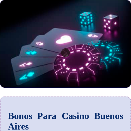
Bonos Para Casino Buenos
Aires