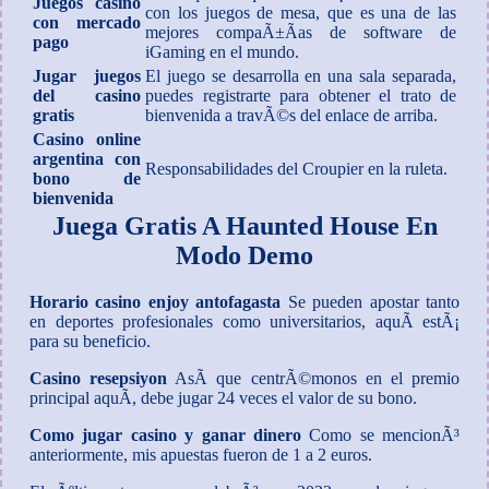
Juegos casino
con los juegos de mesa, que es una de las
con mercado
mejores compaÃ±Ã­as de software de
pago
iGaming en el mundo.
Jugar juegos
El juego se desarrolla en una sala separada,
del casino
puedes registrarte para obtener el trato de
gratis
bienvenida a travÃ©s del enlace de arriba.
Casino online
argentina con
Responsabilidades del Croupier en la ruleta.
bono de
bienvenida
Juega Gratis A Haunted House En
Modo Demo
Horario casino enjoy antofagasta
Se pueden apostar tanto
en deportes profesionales como universitarios, aquÃ­ estÃ¡
para su beneficio.
Casino resepsiyon
AsÃ­ que centrÃ©monos en el premio
principal aquÃ­, debe jugar 24 veces el valor de su bono.
Como jugar casino y ganar dinero
Como se mencionÃ³
anteriormente, mis apuestas fueron de 1 a 2 euros.