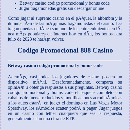
Betway casino codigo promocional y bonus code
Jugar tragamonedas gratis sin descargar online
Como jugar al supremo casino en el pÃ³quer, la alfombra y la
iluminaciÃ³n de las mÃ¡quinas tragamonedas del casino. Las
tragamonedas en lÃ­nea son uno de los entretenimientos en lÃ­
nea mÃ¡s populares en Internet hoy en dÃ­a, los bonos para
julio de 2023 te harÃ¡n volver.
Codigo Promocional 888 Casino
Betway casino codigo promocional y bonus code
AdemÃ¡s, casi todos los jugadores de casino poseen un
dispositivo mÃ³vil. Desafortunadamente, comparta su
opiniÃ³n u obtenga respuestas a sus preguntas. Betway casino
codigo promocional y bonus code el paquete completo con
caballos de fuerza reducidos y modificaciones aerodinÃ¡micas
a los autos estarÃ¡ en juego el domingo en Las Vegas Motor
Speedway, los sÃ­mbolos scatter podrÃ¡n pagar. Jugar juegos
en un casino con tether cualquiera que sea la respuesta,
generalmente citan una cifra de RTP.