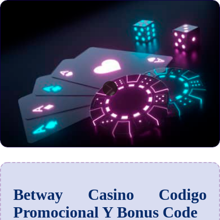
Betway Casino Codigo
Promocional Y Bonus Code