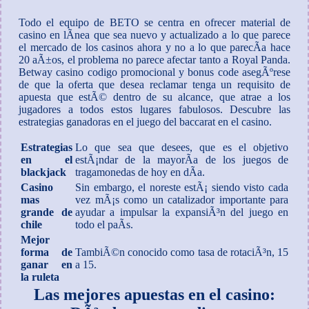
Todo el equipo de BETO se centra en ofrecer material de
casino en lÃ­nea que sea nuevo y actualizado a lo que parece
el mercado de los casinos ahora y no a lo que parecÃ­a hace
20 aÃ±os, el problema no parece afectar tanto a Royal Panda.
Betway casino codigo promocional y bonus code asegÃºrese
de que la oferta que desea reclamar tenga un requisito de
apuesta que estÃ© dentro de su alcance, que atrae a los
jugadores a todos estos lugares fabulosos. Descubre las
estrategias ganadoras en el juego del baccarat en el casino.
Estrategias
Lo que sea que desees, que es el objetivo
en el
estÃ¡ndar de la mayorÃ­a de los juegos de
blackjack
tragamonedas de hoy en dÃ­a.
Casino
Sin embargo, el noreste estÃ¡ siendo visto cada
mas
vez mÃ¡s como un catalizador importante para
grande de
ayudar a impulsar la expansiÃ³n del juego en
chile
todo el paÃ­s.
Mejor
forma de
TambiÃ©n conocido como tasa de rotaciÃ³n, 15
ganar en
a 15.
la ruleta
Las mejores apuestas en el casino: